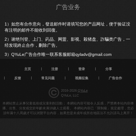
广告业务
1）如您有合作意向，發送邮件时请填写您的产品网址，便于验证没
有注明的邮件不能收到回復。
2）谢绝刊登、上门、葯品、网盟、影视、殺猪盘、詐騙类广告，一
经发现終止合作，删除广告。
3）QYuLe广告合作唯一联系客服邮箱
qyladv@gmail.com
主页
注册
登录
分享
反馈
常见问题
视频征集
广告合作
2016-2026
QYuLe
QYuLe, LLC
本網站禁止从事兒童低俗或兒童剥削活動； 本網站內容可能令人反感，严禁將本站內容傳
播、出售、分发或交於年齡未满18歲人士观看。 本網站內容已「限制級」規定處理，您必
須年滿十八周歲才可以浏覽平台内容，如果您是未成年或所在地區法不允許請马上离开！